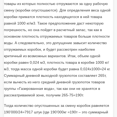
товары из которых полностью отгружаются за одну рабочую
смену (коробки опустошаются). Для определения веса одной
коробки приматся плотность находящегося в ней товара
равной 1000 кг/м3. Такое предположение даст некоторую
погрешность, но она пойдет в расчетный запас, так как в
основном плотность отгружаемых товаров больше плотности
воды. А следовательно, это допущение завысит количество
отгружаемых коробок, и будет рассмотрен наиболее
критичный из возможных вариантов. Итак, объем одной
коробки равен 0,024 м3, плотность товара в коробке 1000 кг/
м3, тогда масса одной коробки будет равна 0,024х1000=24 кг.
Суммарный дневной выходной грузопоток составляет 265т,
если вычесть из него средний дневной грузопоток товаров
группы «Газированная вода», так как они не хранятся в
рассматриваемой зоне, получим 265-75=190т.
Тогда количество опустошенных за смену коробок равняется
190’000/24=7917 штук (где 190’000кг =190т – это суммарный