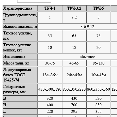
Характеристика
ТРЧ-1
ТРЧ-3,2
ТРЧ-5
Грузоподъемность,
1
3,2
5
т
Высота подъема, м
3,6,9,12
Тяговое усилие,
35
65
75
кгс
Тяговое усилие
10
18
20
кошки, кгс
Исполнение
обычное
Масса тали, кг
30-75
46-65
85-130
№ двутавровых
балок ГОСТ
18м-36м
24м-45м
30м-45м
19425-74
Габаритные
430х300х180
833х350х280
860х350х360
12
размеры, мм
B
320
430
520
Н
400
700
850
L
220
295
355