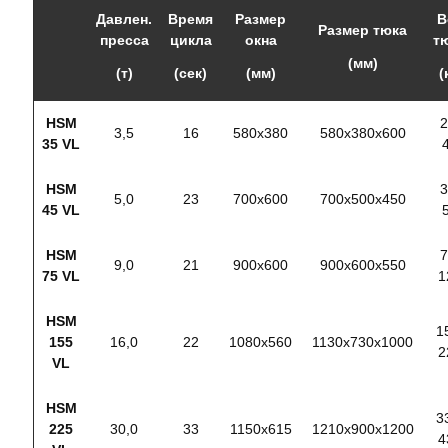
Давлен.
Время
Размер
В
Размер тюка
пресса
цикла
окна
т
(мм)
(т)
(сек)
(мм)
(
HSM
2
3,5
16
580х380
580х380х600
35 VL
HSM
3
5,0
23
700х600
700х500х450
45 VL
HSM
7
9,0
21
900х600
900х600х550
75 VL
1
HSM
1
155
16,0
22
1080х560
1130х730х1000
2
VL
HSM
3
225
30,0
33
1150х615
1210х900х1200
4