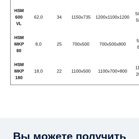
HSM
5
600
62,0
34
1150х735
1200х1100х1200
5
VL
HSM
5
MKP
8,0
25
700х500
700х500х800
80
HSM
1
MKP
18,0
22
1100х500
1100х700×800
2
180
Вы можете получить