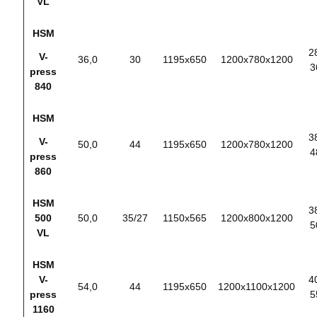
VL
HSM
2
V-
36,0
30
1195х650
1200х780х1200
3
press
840
HSM
3
V-
50,0
44
1195х650
1200х780х1200
4
press
860
HSM
3
500
50,0
35/27
1150х565
1200х800х1200
5
VL
HSM
V-
4
54,0
44
1195х650
1200х1100х1200
press
5
1160